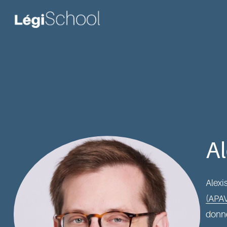
Al
Alexi
(APAV
donné