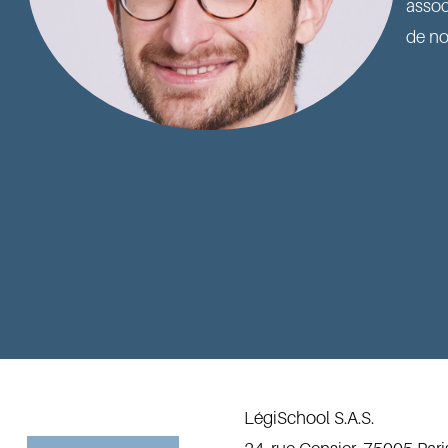
assoc
de no
LégiSchool S.A.S. 