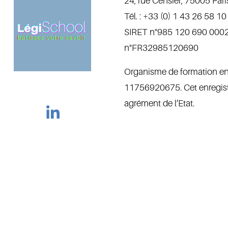
24, rue Censier, 75005 Pari
Tél. : +33 (0) 1 43 26 58 10
SIRET n°985 120 690 000
n°FR32985120690
Organisme de formation enr
11756920675. Cet enregist
agrément de l’Etat. 